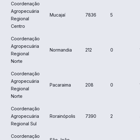
Coordenação
Agropecuária
Mucajaí
7836
5
Regional
Centro
Coordenação
Agropecuária
Normandia
212
0
Regional
Norte
Coordenação
Agropecuária
Pacaraima
208
0
Regional
Norte
Coordenação
Agropecuária
Rorainópolis
7390
2
Regional Sul
Coordenação
São João