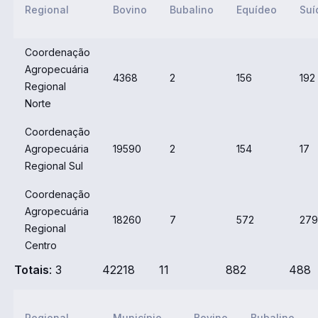
Regional
Bovino
Bubalino
Equídeo
Suí
Coordenação
Agropecuária
4368
2
156
192
Regional
Norte
Coordenação
Agropecuária
19590
2
154
17
Regional Sul
Coordenação
Agropecuária
18260
7
572
279
Regional
Centro
Totais
: 3
42218
11
882
488
Regional
Município
Bovino
Bubalino